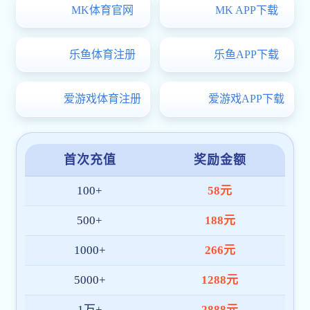
爱体育app注册登录召开装备制造类专业建设指...
04月25日
爱
爱体育app注册登录开展访企拓岗专项行动
04月03日
学生岗位实习单位名单
03月31日
爱
爱体育app注册登录在2024年河南省高等职业教...
03月20日
爱
图片新闻
爱体育app注册登录教师党支部书记李戈讲授专...
王玉振率爱体育app注册登录