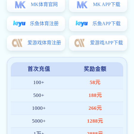
爱体育app注册登录召开装备制造类专业建设指...
04月25日
爱
爱体育app注册登录开展访企拓岗专项行动
04月03日
学生岗位实习单位名单
03月31日
爱
爱体育app注册登录在2024年河南省高等职业教...
03月20日
爱
图片新闻
爱体育app注册登录教师党支部书记李戈讲授专...
王玉振率爱体育app注册登录