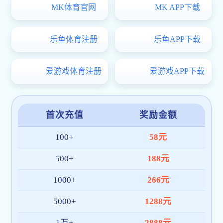
爱体育app注册登录召开装备制造类专业建设指...
04月25日
爱
爱体育app注册登录开展访企拓岗专项行动
04月03日
学生岗位实习单位名单
03月31日
爱
爱体育app注册登录在2024年河南省高等职业教...
03月20日
爱
图片新闻
爱体育app注册登录教师党支部书记李戈讲授专...
王玉振率爱体育app注册登录