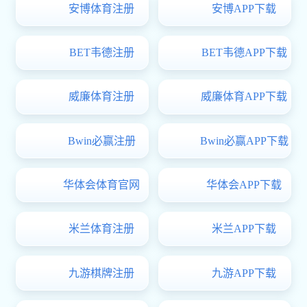
党建引
爱体育app注册登录教师党支部书记李戈讲授专题党课
6月23日下午，爱体育app注册登录教师党支部书记李戈
爱体育
以“建党105周年”为主题，为全体教师党员讲授专题党课。
[
详细
]
新爱体育app下载就业
香港最快最准资料:
更多
>>
王玉振率爱体育app注册登录赴新乡市慧联电子
06月25日
爱
科技...
爱
2025年爱体育app注册登录专业介绍
05月30日
点
王玉振率爱体育app注册登录赴新乡市慧联电子...
06月25日
爱