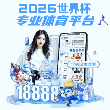
香港最快最准资料
系部概况
新闻动态
教学科研
学院主页