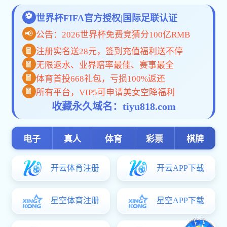
系部新闻
爱体育
王玉振
爱体育
张竟超
爱体育
科技进