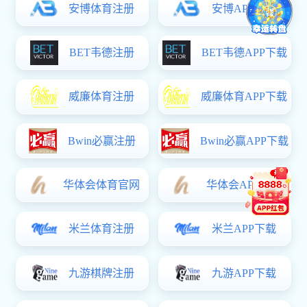
党建引
爱体育app注册登录教师党支部书记李戈讲授专题党课
6月23日下午，爱体育app注册登录教师党支部书记李戈
爱体育
以“建党105周年”为主题，为全体教师党员讲授专题党课。
[
详细
]
新爱体育app下载就业
香港最快最准资料:
更多
>>
王玉振率爱体育app注册登录赴新乡市慧联电子
06月25日
爱
科技...
爱
2025年爱体育app注册登录专业介绍
05月30日
点
王玉振率爱体育app注册登录赴新乡市慧联电子...
06月25日
爱