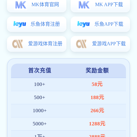
爱体育app注册登录召开装备制造类专业建设指...
04月25日
爱
爱体育app注册登录开展访企拓岗专项行动
04月03日
学生岗位实习单位名单
03月31日
爱
爱体育app注册登录在2024年河南省高等职业教...
03月20日
爱
图片新闻
爱体育app注册登录教师党支部书记李戈讲授专...
王玉振率爱体育app注册登录