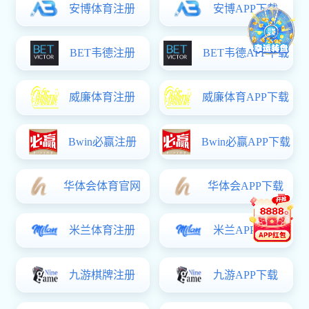
党建引
爱体育app注册登录教师党支部书记李戈讲授专题党课
6月23日下午，爱体育app注册登录教师党支部书记李戈
爱体育
以“建党105周年”为主题，为全体教师党员讲授专题党课。
[
详细
]
新爱体育app下载就业
更多
>>
王玉振率爱体育app注册登录赴新乡市慧联电子
06月25日
爱
科技...
爱
2025年爱体育app注册登录专业介绍
05月30日
点
王玉振率爱体育app注册登录赴新乡市慧联电子...
06月25日
爱