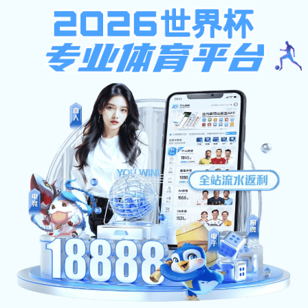
香港最快最准资料
系部概况
新闻动态
教学科研
学院主页