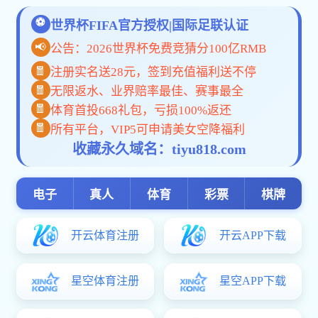
系部新闻
爱体育
王玉振
爱体育
张竟超
爱体育
科技进