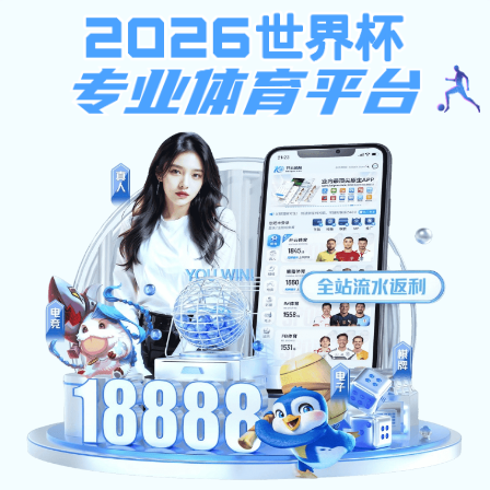
香港最快最准资料
部门主页
系部概况
新闻动态
教学科研
系部概况
网站首页
系部概况
>
>
学院简介
系部简介
爱体育app注册登录开
术、工业互联网应用等8个专
现任领导
机构设置