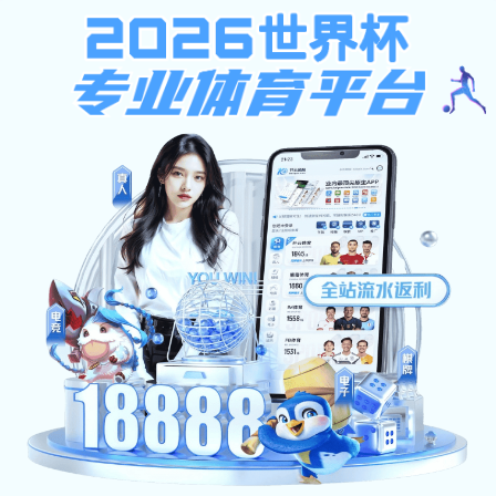
香港最快最准资料
部门主页
系部概况
新闻动态
教学科研
新闻动态
网站首页
新闻动态
>
>
爱体育app注册登录教师
通知公告
6月23日下午，爱体育a
系部新闻
王玉振率爱体育app注
为持续深化校企协同育人
市慧联电子科技股份有限公司